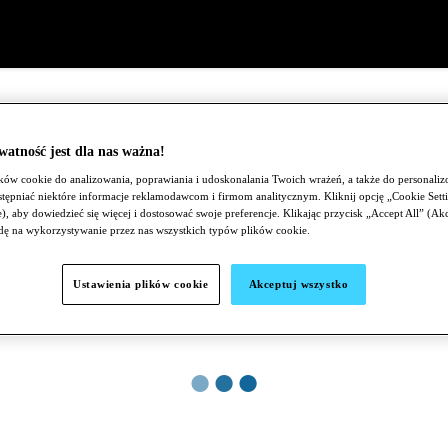
atność jest dla nas ważna!
ów cookie do analizowania, poprawiania i udoskonalania Twoich wrażeń, a także do personaliz
ępniać niektóre informacje reklamodawcom i firmom analitycznym. Kliknij opcję „Cookie Setti
), aby dowiedzieć się więcej i dostosować swoje preferencje. Klikając przycisk „Accept All” (Ak
dę na wykorzystywanie przez nas wszystkich typów plików cookie.
Ustawienia plików cookie
Akceptuj wszystko
●
●
●